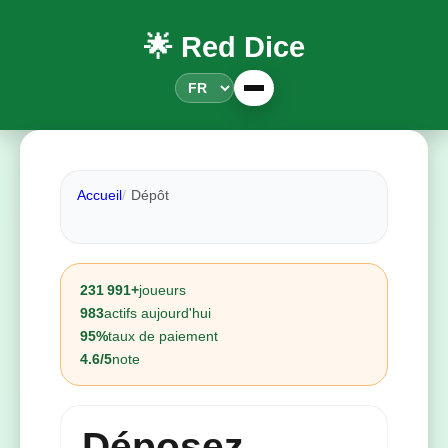
🌟 Red Dice
Accueil
Dépôt
231 991+
joueurs
983
actifs aujourd'hui
95%
taux de paiement
4.6/5
note
Déposez