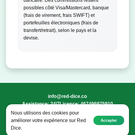
bancaire. Des commissions restent
possibles côté Visa/Mastercard, banque
(frais de virement, frais SWIFT) et
portefeuilles électroniques (frais de
transfert/retrait), selon le pays et la
devise.
info@red-dice.co
Assistance: 24/7
Licence: 467496975910
Nous utilisons des cookies pour
Jouez de manière responsable, réservé aux 18+.
améliorer votre expérience sur Red
Accepter
© 2018 -
2026
Red Dice.
Dice.