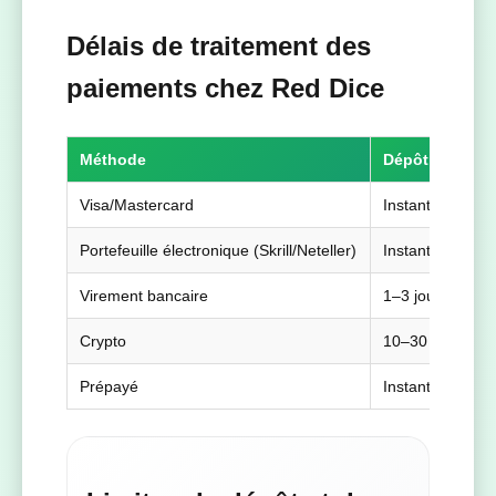
Délais de traitement des
paiements chez Red Dice
Méthode
Dépôt
R
Visa/Mastercard
Instant
1
Portefeuille électronique (Skrill/Neteller)
Instant
0
Virement bancaire
1–3 jours
3
Crypto
10–30 min
1
Prépayé
Instant
N