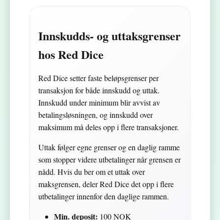
Innskudds- og uttaksgrenser
hos Red Dice
Red Dice setter faste beløpsgrenser per
transaksjon for både innskudd og uttak.
Innskudd under minimum blir avvist av
betalingsløsningen, og innskudd over
maksimum må deles opp i flere transaksjoner.
Uttak følger egne grenser og en daglig ramme
som stopper videre utbetalinger når grensen er
nådd. Hvis du ber om et uttak over
maksgrensen, deler Red Dice det opp i flere
utbetalinger innenfor den daglige rammen.
Min. deposit:
100 NOK