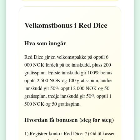
Velkomstbonus i Red Dice
Hva som inngår
Red Dice gir en velkomstpakke på opptil 6
000 NOK fordelt på tre innskudd, pluss 200
gratisspinn. Første innskudd gir 100% bonus
opptil 2 500 NOK og 100 gratisspinn, andre
innskudd gir 50% opptil 2 000 NOK og 50
gratisspinn, tredje innskudd gir 50% opptil 1
500 NOK og 50 gratisspinn.
Hvordan få bonusen (steg for steg)
1) Registrer konto i Red Dice. 2) Gå til kassen