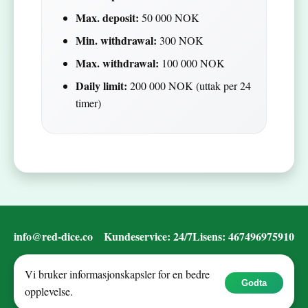
Max. deposit:
50 000 NOK
Min. withdrawal:
300 NOK
Max. withdrawal:
100 000 NOK
Daily limit:
200 000 NOK (uttak per 24
timer)
info@red-dice.co
Kundeservice: 24/7
Lisens: 467496975910
Spill ansvarlig og sett grenser.
Vi bruker informasjonskapsler for en bedre
© 2018 -
2026
Red Dice.
Godta
opplevelse.