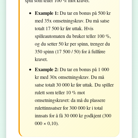
spill som teller 100 % mot kravet.
Example 1:
Du tar en bonus på 500 kr
med 35x omsetningskrav. Du må satse
totalt 17 500 kr før uttak. Hvis
spilleautomaten du bruker teller 100 %,
og du setter 50 kr per spinn, trenger du
350 spinn (17 500 / 50) for å fullføre
kravet.
Example 2:
Du tar en bonus på 1 000
kr med 30x omsetningskrav. Du må
satse totalt 30 000 kr før uttak. Du spiller
rulett som teller 10 % mot
omsetningskravet: da må du plassere
rulettinnsatser for 300 000 kr i total
innsats for å få 30 000 kr godkjent (300
000 × 0,10).