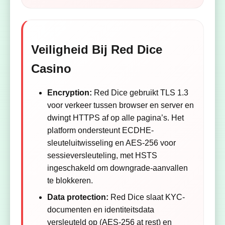
Veiligheid Bij Red Dice
Casino
Encryption:
Red Dice gebruikt TLS 1.3
voor verkeer tussen browser en server en
dwingt HTTPS af op alle pagina’s. Het
platform ondersteunt ECDHE-
sleuteluitwisseling en AES-256 voor
sessieversleuteling, met HSTS
ingeschakeld om downgrade-aanvallen
te blokkeren.
Data protection:
Red Dice slaat KYC-
documenten en identiteitsdata
versleuteld op (AES-256 at rest) en