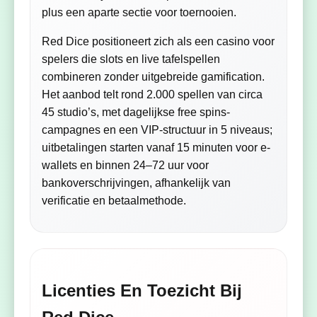
plus een aparte sectie voor toernooien.
Red Dice positioneert zich als een casino voor
spelers die slots en live tafelspellen
combineren zonder uitgebreide gamification.
Het aanbod telt rond 2.000 spellen van circa
45 studio’s, met dagelijkse free spins-
campagnes en een VIP-structuur in 5 niveaus;
uitbetalingen starten vanaf 15 minuten voor e-
wallets en binnen 24–72 uur voor
bankoverschrijvingen, afhankelijk van
verificatie en betaalmethode.
Licenties En Toezicht Bij