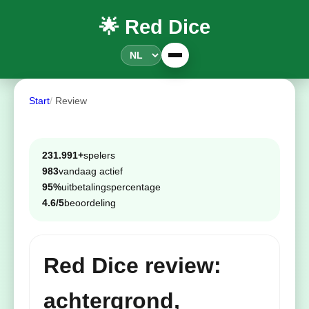
🌟 Red Dice
Start
Review
231.991+
spelers
983
vandaag actief
95%
uitbetalingspercentage
4.6/5
beoordeling
Red Dice review:
achtergrond,