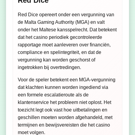
Red Dice
Red Dice opereert onder een vergunning van
de Malta Gaming Authority (MGA) en valt
onder het Maltese kansspelrecht. Dat betekent
dat het casino periodiek gecontroleerde
rapportage moet aanleveren over financiën,
compliance en spelintegriteit, en dat de
vergunning kan worden geschorst of
ingetrokken bij overtredingen.
Voor de speler betekent een MGA-vergunning
dat klachten kunnen worden ingediend via
een formele escalatieroute als de
klantenservice het probleem niet oplost. Het
toezicht legt ook vast hoe uitbetalingen en
geschillen moeten worden afgehandeld, met
termijnen en bewijsvereisten die het casino
moet volgen.