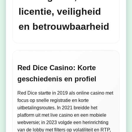
licentie, veiligheid
en betrouwbaarheid
Red Dice Casino: Korte
geschiedenis en profiel
Red Dice startte in 2019 als online casino met
focus op snelle registratie en korte
uitbetalingsroutes. In 2021 breidde het
platform uit met live casino en een mobiele
webversie; in 2023 volgde een herinrichting
van de lobby met filters op volatiliteit en RTP,