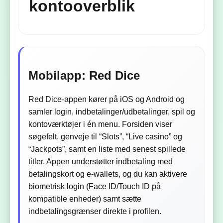
kontooverblik
Mobilapp: Red Dice
Red Dice-appen kører på iOS og Android og
samler login, indbetalinger/udbetalinger, spil og
kontoværktøjer i én menu. Forsiden viser
søgefelt, genveje til “Slots”, “Live casino” og
“Jackpots”, samt en liste med senest spillede
titler. Appen understøtter indbetaling med
betalingskort og e-wallets, og du kan aktivere
biometrisk login (Face ID/Touch ID på
kompatible enheder) samt sætte
indbetalingsgrænser direkte i profilen.