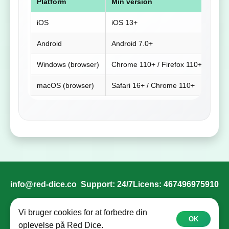
Platform
Min version
iOS
iOS 13+
Android
Android 7.0+
Windows (browser)
Chrome 110+ / Firefox 110+ / Edge
macOS (browser)
Safari 16+ / Chrome 110+
info@red-dice.co
Support: 24/7
Licens: 467496975910
Spil ansvarligt
Vi bruger cookies for at forbedre din
OK
© 2018 -
2026
Red Dice.
oplevelse på Red Dice.