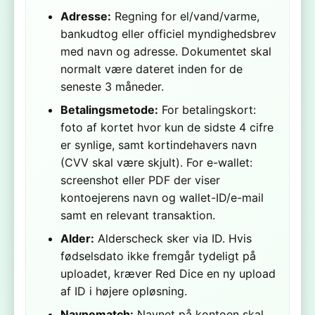
Adresse:
Regning for el/vand/varme,
bankudtog eller officiel myndighedsbrev
med navn og adresse. Dokumentet skal
normalt være dateret inden for de
seneste 3 måneder.
Betalingsmetode:
For betalingskort:
foto af kortet hvor kun de sidste 4 cifre
er synlige, samt kortindehavers navn
(CVV skal være skjult). For e-wallet:
screenshot eller PDF der viser
kontoejerens navn og wallet-ID/e-mail
samt en relevant transaktion.
Alder:
Alderscheck sker via ID. Hvis
fødselsdato ikke fremgår tydeligt på
uploadet, kræver Red Dice en ny upload
af ID i højere opløsning.
Navnematch:
Navnet på kontoen skal