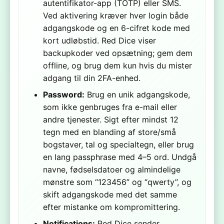
autentifikator-app (TOTP) eller SMS.
Ved aktivering kræver hver login både
adgangskode og en 6-cifret kode med
kort udløbstid. Red Dice viser
backupkoder ved opsætning; gem dem
offline, og brug dem kun hvis du mister
adgang til din 2FA-enhed.
Password:
Brug en unik adgangskode,
som ikke genbruges fra e-mail eller
andre tjenester. Sigt efter mindst 12
tegn med en blanding af store/små
bogstaver, tal og specialtegn, eller brug
en lang passphrase med 4–5 ord. Undgå
navne, fødselsdatoer og almindelige
mønstre som “123456” og “qwerty”, og
skift adgangskode med det samme
efter mistanke om kompromittering.
Notifications:
Red Dice sender