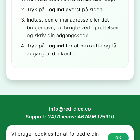
Tryk på
Log ind
øverst på siden.
Indtast den e-mailadresse eller det
brugernavn, du brugte ved oprettelsen,
og skriv din adgangskode.
Tryk på
Log ind
for at bekræfte og få
adgang til din konto.
info@red-dice.co
Support: 24/7
Licens: 467496975910
Spil ansvarligt
Vi bruger cookies for at forbedre din
OK
© 2018 -
2026
Red Dice.