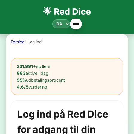
🌟 Red Dice
Forside
Log ind
231.991+
spillere
983
aktive i dag
95%
udbetalingsprocent
4.6/5
vurdering
Log ind på Red Dice
for adgang til din