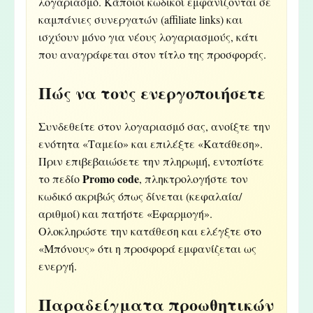
λογαριασμό. Κάποιοι κωδικοί εμφανίζονται σε
καμπάνιες συνεργατών (affiliate links) και
ισχύουν μόνο για νέους λογαριασμούς, κάτι
που αναγράφεται στον τίτλο της προσφοράς.
Πώς να τους ενεργοποιήσετε
Συνδεθείτε στον λογαριασμό σας, ανοίξτε την
ενότητα «Ταμείο» και επιλέξτε «Κατάθεση».
Πριν επιβεβαιώσετε την πληρωμή, εντοπίστε
Promo code
το πεδίο
, πληκτρολογήστε τον
κωδικό ακριβώς όπως δίνεται (κεφαλαία/
αριθμοί) και πατήστε «Εφαρμογή».
Ολοκληρώστε την κατάθεση και ελέγξτε στο
«Μπόνους» ότι η προσφορά εμφανίζεται ως
ενεργή.
Παραδείγματα προωθητικών