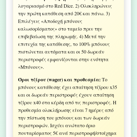
λογαριασμό στο Red Dice. 2) Ολοκληρώνεις
την πρώτη κατάθεση από 20€ και πάνω. 3)
Επιλέγεις «Αποδοχή μπόνους
καλωσορίσματος» στο ταμείο πριν την
επιβεβαίωση της πληρωμής. 4) Μετά την
επιτυχία της κατάθεσης, το 100% μπόνους
πιστώνεται αυτόματα και οι 50 δωρεάν
περιστροφές εμφανίζονται στην ενότητα
«Μπόνους».
Όροι τζίρου (wager) και προθεσμία:
Το
μπόνους κατάθεσης έχει απαίτηση τζίρου x35
και οι δωρεάν περιστροφές έχουν απαίτηση
τζίρου x40 στα κέρδη από τις περιστροφές. Η
προθεσμία ολοκλήρωσης είναι 7 ημέρες από
την πίστωση του μπόνους και των δωρεάν
περιστροφών. Ισχύει ανώτατο όριο
πονταρίσματος 5€ ανά περιστροφή/στοίχημα