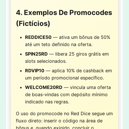
4. Exemplos De Promocodes
(Fictícios)
REDDICE50
— ativa um bônus de 50%
até um teto definido na oferta.
SPIN25RD
— libera 25 giros grátis em
slots selecionados.
RDVIP10
— aplica 10% de cashback em
um período promocional específico.
WELCOME20RD
— vincula uma oferta
de boas-vindas com depósito mínimo
indicado nas regras.
O uso do promocode no Red Dice segue um
fluxo direto: inserir o código na área de
bônus e, quando exigido, concluir o