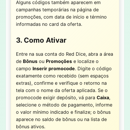
Alguns códigos também aparecem em
campanhas temporárias na página de
promoções, com data de início e término
informadas no card da oferta.
3. Como Ativar
Entre na sua conta do Red Dice, abra a área
de
Bônus
ou
Promoções
e localize o
campo
Inserir promocode
. Digite o código
exatamente como recebido (sem espaços
extras), confirme e verifique o retorno na
tela com o nome da oferta aplicada. Se o
promocode exigir depósito, vá para
Caixa
,
selecione o método de pagamento, informe
o valor mínimo indicado e finalize; o bônus
aparece no saldo de bônus ou na lista de
bônus ativos.