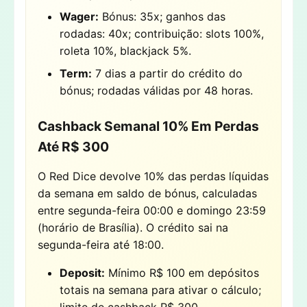
Wager:
Bónus: 35x; ganhos das
rodadas: 40x; contribuição: slots 100%,
roleta 10%, blackjack 5%.
Term:
7 dias a partir do crédito do
bónus; rodadas válidas por 48 horas.
Cashback Semanal 10% Em Perdas
Até R$ 300
O Red Dice devolve 10% das perdas líquidas
da semana em saldo de bónus, calculadas
entre segunda-feira 00:00 e domingo 23:59
(horário de Brasília). O crédito sai na
segunda-feira até 18:00.
Deposit:
Mínimo R$ 100 em depósitos
totais na semana para ativar o cálculo;