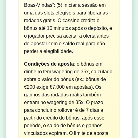
Boas-Vindas”; (5) iniciar a sessão em
uma das slots elegíveis para liberar as
rodadas grátis. O cassino credita o
bônus até 10 minutos após o depósito, e
o jogador precisa aceitar a oferta antes
de apostar com o saldo real para não
perder a elegibilidade.
Condições de aposta:
o bônus em
dinheiro tem wagering de 35x, calculado
sobre o valor do bônus (ex.: bônus de
€200 exige €7.000 em apostas). Os
ganhos das rodadas grátis também
entram no wagering de 35x. O prazo
para concluir o rollover é de 7 dias a
partir do crédito do bônus; após esse
período, o saldo de bônus e ganhos
vinculados expiram. O limite de aposta