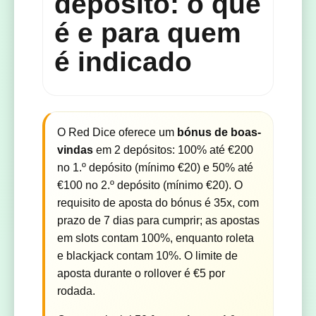
depósito: o que
é e para quem
é indicado
O Red Dice oferece um
bónus de boas-
vindas
em 2 depósitos: 100% até €200
no 1.º depósito (mínimo €20) e 50% até
€100 no 2.º depósito (mínimo €20). O
requisito de aposta do bónus é 35x, com
prazo de 7 dias para cumprir; as apostas
em slots contam 100%, enquanto roleta
e blackjack contam 10%. O limite de
aposta durante o rollover é €5 por
rodada.