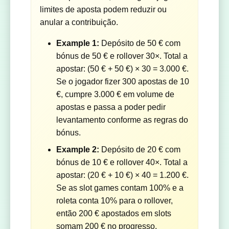
limites de aposta podem reduzir ou
anular a contribuição.
Example 1:
Depósito de 50 € com
bónus de 50 € e rollover 30×. Total a
apostar: (50 € + 50 €) × 30 = 3.000 €.
Se o jogador fizer 300 apostas de 10
€, cumpre 3.000 € em volume de
apostas e passa a poder pedir
levantamento conforme as regras do
bónus.
Example 2:
Depósito de 20 € com
bónus de 10 € e rollover 40×. Total a
apostar: (20 € + 10 €) × 40 = 1.200 €.
Se as slot games contam 100% e a
roleta conta 10% para o rollover,
então 200 € apostados em slots
somam 200 € no progresso,