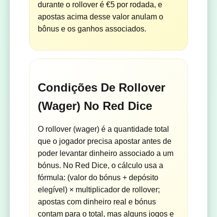
durante o rollover é €5 por rodada, e
apostas acima desse valor anulam o
bônus e os ganhos associados.
Condições De Rollover
(Wager) No Red Dice
O rollover (wager) é a quantidade total
que o jogador precisa apostar antes de
poder levantar dinheiro associado a um
bónus. No Red Dice, o cálculo usa a
fórmula: (valor do bónus + depósito
elegível) × multiplicador de rollover;
apostas com dinheiro real e bónus
contam para o total, mas alguns jogos e