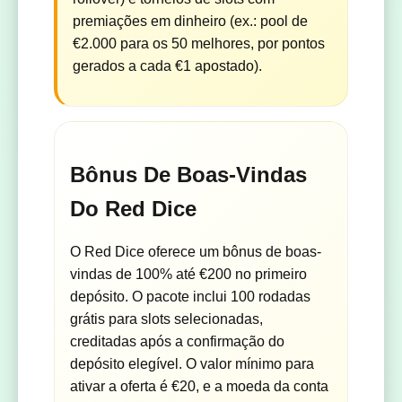
premiações em dinheiro (ex.: pool de
€2.000 para os 50 melhores, por pontos
gerados a cada €1 apostado).
Bônus De Boas-Vindas
Do Red Dice
O Red Dice oferece um bônus de boas-
vindas de 100% até €200 no primeiro
depósito. O pacote inclui 100 rodadas
grátis para slots selecionadas,
creditadas após a confirmação do
depósito elegível. O valor mínimo para
ativar a oferta é €20, e a moeda da conta