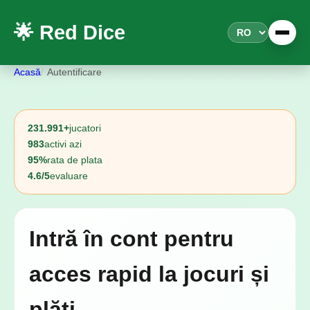
🌟 Red Dice
Acasă
Autentificare
231.991+
jucatori
983
activi azi
95%
rata de plata
4.6/5
evaluare
Intră în cont pentru
acces rapid la jocuri și
plăți