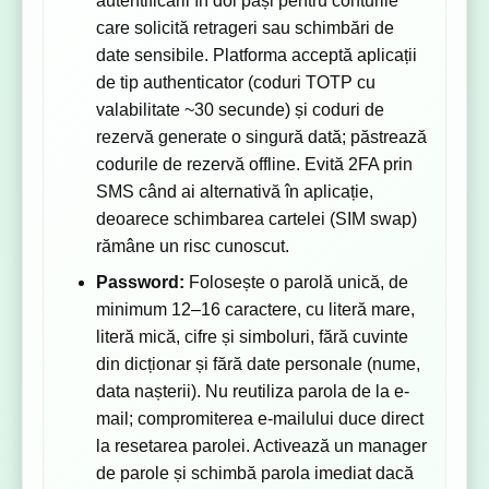
autentificării în doi pași pentru conturile
care solicită retrageri sau schimbări de
date sensibile. Platforma acceptă aplicații
de tip authenticator (coduri TOTP cu
valabilitate ~30 secunde) și coduri de
rezervă generate o singură dată; păstrează
codurile de rezervă offline. Evită 2FA prin
SMS când ai alternativă în aplicație,
deoarece schimbarea cartelei (SIM swap)
rămâne un risc cunoscut.
Password:
Folosește o parolă unică, de
minimum 12–16 caractere, cu literă mare,
literă mică, cifre și simboluri, fără cuvinte
din dicționar și fără date personale (nume,
data nașterii). Nu reutiliza parola de la e-
mail; compromiterea e-mailului duce direct
la resetarea parolei. Activează un manager
de parole și schimbă parola imediat dacă