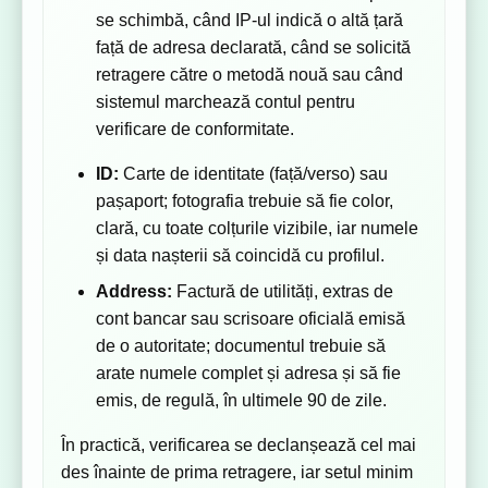
se schimbă, când IP-ul indică o altă țară
față de adresa declarată, când se solicită
retragere către o metodă nouă sau când
sistemul marchează contul pentru
verificare de conformitate.
ID:
Carte de identitate (față/verso) sau
pașaport; fotografia trebuie să fie color,
clară, cu toate colțurile vizibile, iar numele
și data nașterii să coincidă cu profilul.
Address:
Factură de utilități, extras de
cont bancar sau scrisoare oficială emisă
de o autoritate; documentul trebuie să
arate numele complet și adresa și să fie
emis, de regulă, în ultimele 90 de zile.
În practică, verificarea se declanșează cel mai
des înainte de prima retragere, iar setul minim