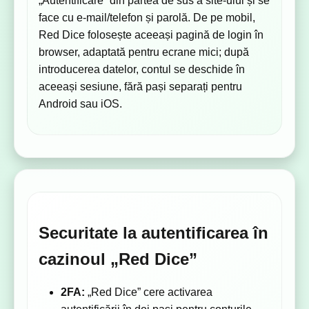
„Autentificare” din partea de sus a site-ului și se
face cu e-mail/telefon și parolă. De pe mobil,
Red Dice folosește aceeași pagină de login în
browser, adaptată pentru ecrane mici; după
introducerea datelor, contul se deschide în
aceeași sesiune, fără pași separați pentru
Android sau iOS.
Securitate la autentificarea în
cazinoul „Red Dice”
2FA:
„Red Dice” cere activarea