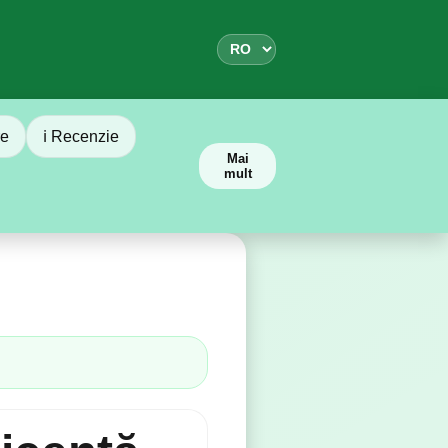
re
ℹ️ Recenzie
Mai
mult