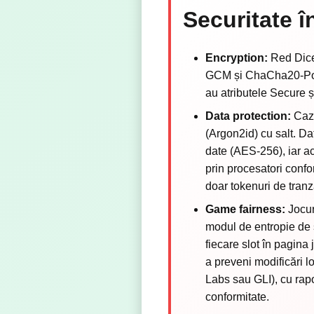
Securitate î
Encryption:
Red Dice 
GCM și ChaCha20-Poly
au atributele Secure ș
Data protection:
Cazi
(Argon2id) cu salt. Dat
date (AES-256), iar ac
prin procesatori conf
doar tokenuri de tranza
Game fairness:
Jocur
modul de entropie de s
fiecare slot în pagina 
a preveni modificări l
Labs sau GLI), cu rapoa
conformitate.