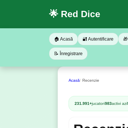
🌟 Red Dice
🏠 Acasă
🔐 Autentificare
🎁
📝 Înregistrare
Acasă
Recenzie
231.991+
jucatori
983
activi azi