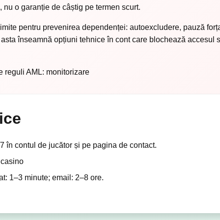
i, nu o garanție de câștig pe termen scurt.
imite pentru prevenirea dependenței: autoexcludere, pauză forța
r asta înseamnă opțiuni tehnice în cont care blochează accesul s
e reguli AML: monitorizare
ice
7 în contul de jucător și pe pagina de contact.
.casino
t: 1–3 minute; email: 2–8 ore.