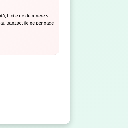
tă, limite de depunere și
au tranzacțiile pe perioade