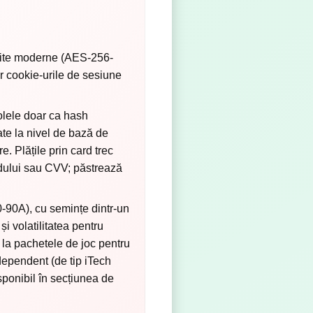
suite moderne (AES-256-
 cookie-urile de sesiune
olele doar ca hash
tate la nivel de bază de
. Plățile prin card trec
dului sau CVV; păstrează
90A), cu semințe dintr-un
i volatilitatea pentru
) la pachetele de joc pentru
ndependent (de tip iTech
isponibil în secțiunea de