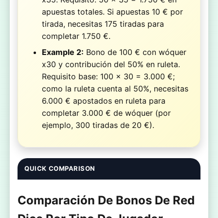
apuestas totales. Si apuestas 10 € por
tirada, necesitas 175 tiradas para
completar 1.750 €.
Example 2:
Bono de 100 € con wóquer
x30 y contribución del 50% en ruleta.
Requisito base: 100 × 30 = 3.000 €;
como la ruleta cuenta al 50%, necesitas
6.000 € apostados en ruleta para
completar 3.000 € de wóquer (por
ejemplo, 300 tiradas de 20 €).
QUICK COMPARISON
Comparación De Bonos De Red