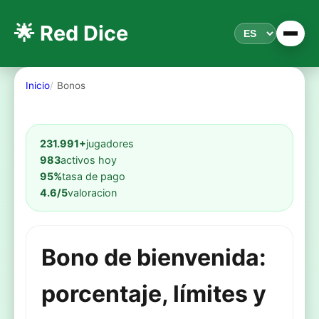
🌟 Red Dice
Inicio
Bonos
231.991+
jugadores
983
activos hoy
95%
tasa de pago
4.6/5
valoracion
Bono de bienvenida:
porcentaje, límites y