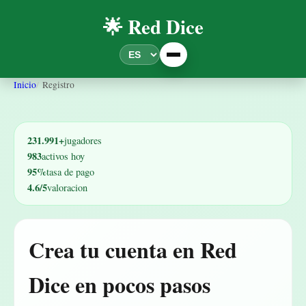
🌟 Red Dice
Inicio
Registro
231.991+
jugadores
983
activos hoy
95%
tasa de pago
4.6/5
valoracion
Crea tu cuenta en Red
Dice en pocos pasos