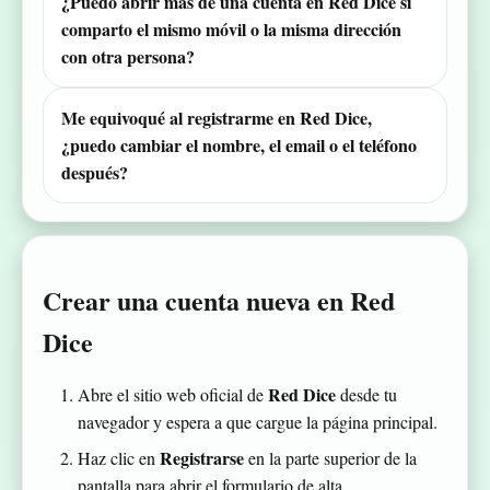
¿Puedo abrir más de una cuenta en Red Dice si
comparto el mismo móvil o la misma dirección
con otra persona?
Me equivoqué al registrarme en Red Dice,
¿puedo cambiar el nombre, el email o el teléfono
después?
Crear una cuenta nueva en Red
Dice
Red Dice
Abre el sitio web oficial de
desde tu
navegador y espera a que cargue la página principal.
Registrarse
Haz clic en
en la parte superior de la
pantalla para abrir el formulario de alta.