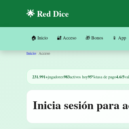
🌟 Red Dice
🏠 Inicio
🔐 Acceso
🎁 Bonos
📱 App
Inicio
Acceso
231.991+
983
95%
4.6/5
jugadores
activos hoy
tasa de pago
va
Inicia sesión para 