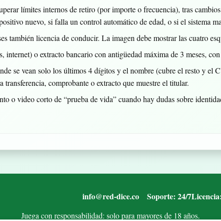
 superar límites internos de retiro (por importe o frecuencia), tras camb
ispositivo nuevo, si falla un control automático de edad, o si el sistema 
s también licencia de conducir. La imagen debe mostrar las cuatro esqu
gas, internet) o extracto bancario con antigüedad máxima de 3 meses, co
donde se vean solo los últimos 4 dígitos y el nombre (cubre el resto y el
 transferencia, comprobante o extracto que muestre el titular.
nto o video corto de “prueba de vida” cuando hay dudas sobre identida
info@red-dice.co
Soporte: 24/7
Licencia
Juega con responsabilidad: solo para mayores de 18 años.